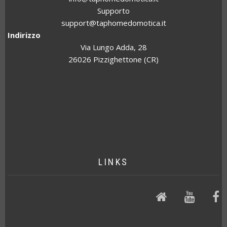
Supporto
support@taphomedomotica.it
Indirizzo
Via Lungo Adda, 28
26026 Pizzighettone (CR)
LINKS
Website
Video
F
p