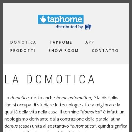
Salta
al
contenuto
principale
MAIN
DOMOTICA
TAPHOME
APP
NAVIGATION
PRODOTTI
SHOW ROOM
CONTATTO
LA DOMOTICA
La
domotica
, detta anche
home automation
, è la disciplina
che si occupa di studiare le tecnologie atte a migliorare la
qualità della vita nella casa. Il termine "
domotica
" è infatti un
neologismo derivante dalla contrazione della parola latina
domus
(casa) unita al sostantivo "
automatica
", quindi significa