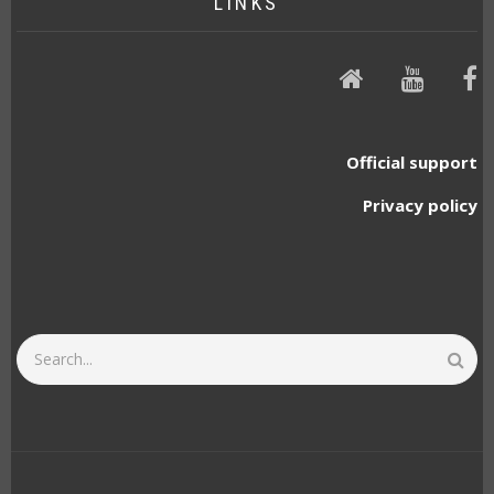
LINKS
Website
Video
F
p
Official support
Privacy policy
Search